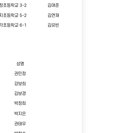
정초등학교 3-2
김여준
지초등학교 5-2
김연재
각초등학교 6-1
김유빈
성명
권민정
강보희
김보경
박정희
박지은
권태우