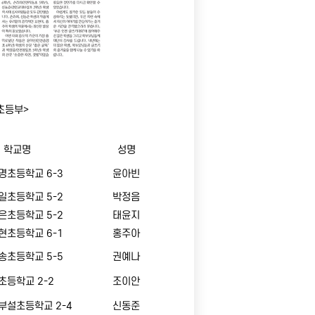
초등부>
학교명
성명
명초등학교 6-3
윤아빈
일초등학교 5-2
박정음
은초등학교 5-2
태윤지
현초등학교 6-1
홍주아
송초등학교 5-5
권예나
초등학교 2-2
조이안
부설초등학교 2-4
신동준