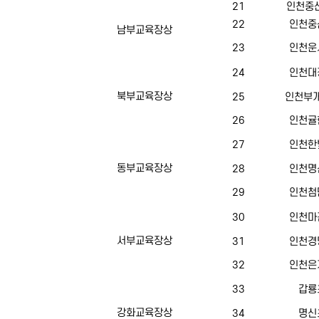
21
인천중산
22
인천중
남부교육장상
23
인천운
24
인천대
북부교육장상
25
인천부개
26
인천귤
27
인천한
동부교육장상
28
인천명
29
인천첨
30
인천마
서부교육장상
31
인천경
32
인천은
33
갑룡
강화교육장상
34
명신