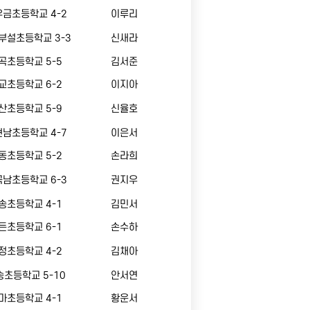
금초등학교 4-2
이루리
부설초등학교 3-3
신새라
곡초등학교 5-5
김서준
교초등학교 6-2
이지아
산초등학교 5-9
신율호
남초등학교 4-7
이은서
동초등학교 5-2
손라희
남초등학교 6-3
권지우
송초등학교 4-1
김민서
든초등학교 6-1
손수하
정초등학교 4-2
김채아
초등학교 5-10
안서연
마초등학교 4-1
황운서