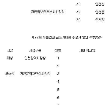
48
인천신
경인일보인천본사사장상
49
인천은
50
인천정
제22회 푸른인천 글쓰기대회 수상자 명단 <학부모>
시상
시상구분
연번
자녀 학교명
대상
인천광역시장상
1
2
우수상
가천문화재단이사장상
3
4
5
6