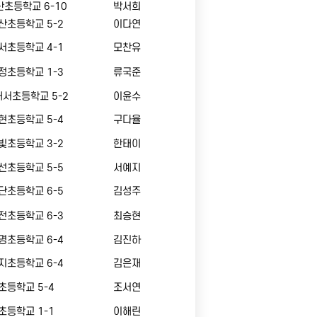
초등학교 6-10
박서희
산초등학교 5-2
이다연
서초등학교 4-1
모찬유
정초등학교 1-3
류국준
서초등학교 5-2
이윤수
현초등학교 5-4
구다율
빛초등학교 3-2
한태이
선초등학교 5-5
서예지
단초등학교 6-5
김성주
전초등학교 6-3
최승현
명초등학교 6-4
김진하
지초등학교 6-4
김은재
초등학교 5-4
조서연
초등학교 1-1
이해린