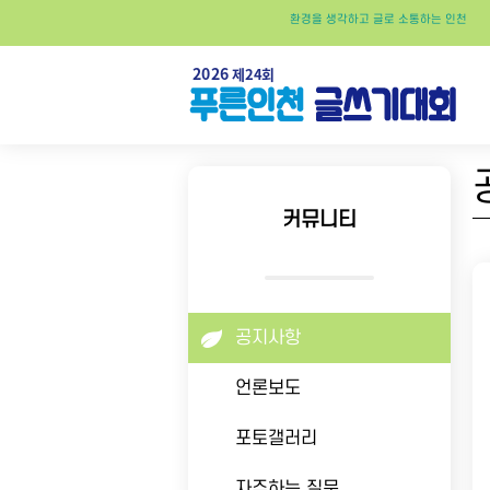
환경
을
생각
하고
글
로
소통
하는
인천
커뮤니티
공지사항
언론보도
포토갤러리
자주하는 질문