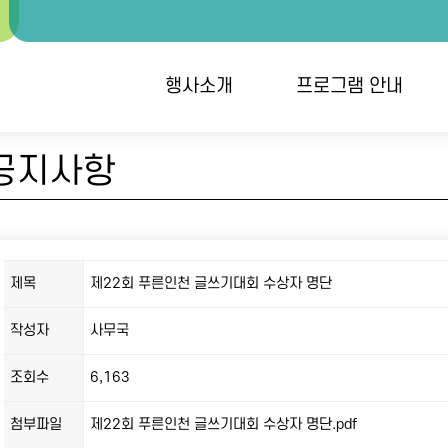
행사소개
프로그램 안내
공지사항
행사개요
대회안내 / 시상
개
오시는 길
역대수상자
단
접
제목
제22회 푸른인천 글쓰기대회 수상자 명단
작성자
사무국
조회수
6,163
첨부파일
제22회 푸른인천 글쓰기대회 수상자 명단.pdf