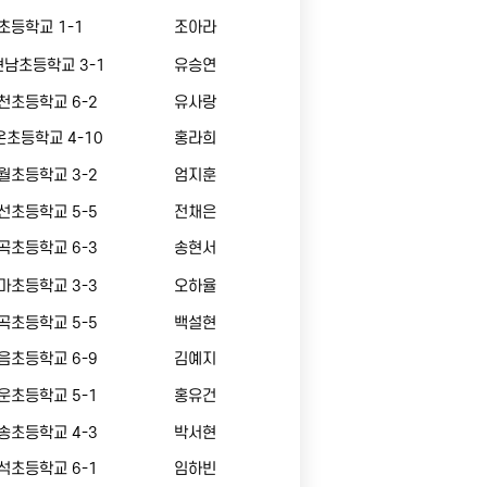
초등학교 1-1
조아라
남초등학교 3-1
유승연
천초등학교 6-2
유사랑
초등학교 4-10
홍라희
월초등학교 3-2
엄지훈
선초등학교 5-5
전채은
곡초등학교 6-3
송현서
마초등학교 3-3
오하율
곡초등학교 5-5
백설현
음초등학교 6-9
김예지
운초등학교 5-1
홍유건
송초등학교 4-3
박서현
석초등학교 6-1
임하빈