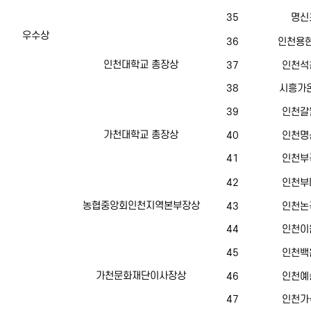
35
명신
우수상
36
인천용현
인천대학교 총장상
37
인천석
38
시흥가온
39
인천갈
가천대학교 총장상
40
인천명
41
인천부
42
인천부
농협중앙회인천지역본부장상
43
인천논
44
인천이
45
인천백
가천문화재단이사장상
46
인천예
47
인천가