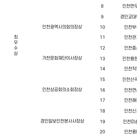
8
인천먼우
9
경인교대
인천광역시의회의장상
10
인천부
최
11
인천관
우
수
12
인천중
상
가천문화재단이사장상
13
인천용현
14
인천작
15
인천산곡
인천상공회의소회장상
16
인천연
17
인천해
18
인천신
경인일보인천본사사장상
19
인천미송
20
인천용