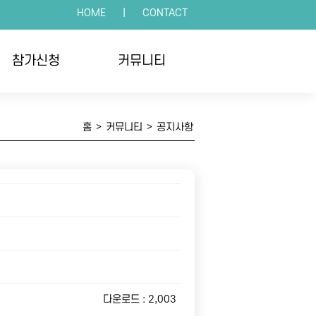
HOME
|
CONTACT
참가신청
커뮤니티
인접수
공지사항
홈
>
커뮤니티
>
공지사항
체접수
언론보도
수확인
포토갤러리
자주하는 질문
다운로드 : 2,003