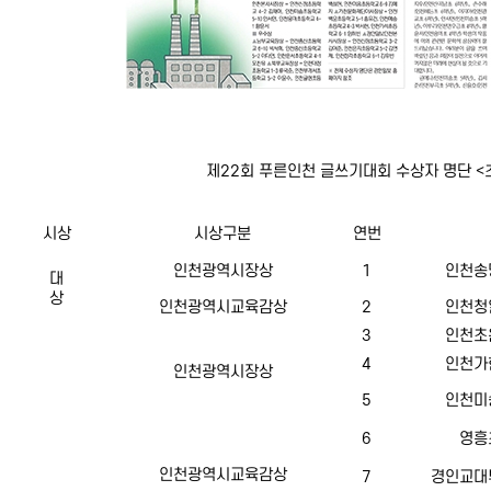
제22회 푸른인천 글쓰기대회 수상자 명단 <
시상
시상구분
연번
인천광역시장상
1
인천송
대
상
인천광역시교육감상
2
인천청
3
인천초
4
인천가
인천광역시장상
5
인천미
6
영흥
인천광역시교육감상
7
경인교대