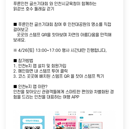
푸른인천 글쓰기대회 와 인천시교육청이 함께하는
읽걷쓰 호수 둘레길 걷기
■ 푸른인천 글쓰기대회 참여 후 인천대공원의 명소를 직접
개인접수
공지사항
걸어보고
곳곳의 스템프 QR을 찻아보며 자연의 아름다움을 만끽해
보세요.
단체접수
언론보도
※ 4/26(토) 13:00~17:00 행사 시간내만 진행합니다,
접수확인
포토갤러리
■ 참가방법
자주하는 질문
1. 인천e지 앱 설치 및 회원가입
2. 메인화면 내 스템프 투어 클릭
3. 코스 곳곳에 배치된 스템프 QR 을 찻아 스템프 찍기
■ 인천e지 앱 이란?
인천을 찾아오신 관광객들에게 스마트한 편의와 차별화된 경
험을 드리는 인천을 대표하는 여행 APP