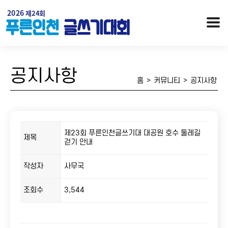
공지사항
홈
>
커뮤니티
>
공지사항
제23회 푸른인천글쓰기대 대공원 호수 둘레길
제목
걷기 안내
작성자
사무국
행사개요
대회안내 / 시상
오시는 길
역대수상자
조회수
3,544