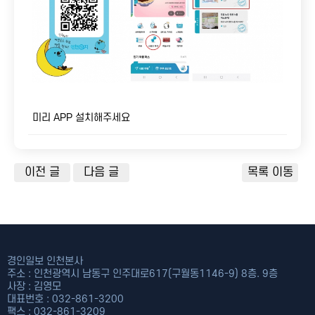
미리 APP 설치해주세요
이전 글
다음 글
목록 이동
경인일보 인천본사
주소 : 인천광역시 남동구 인주대로617(구월동1146-9) 8층. 9층
사장 : 김영모
대표번호 : 032-861-3200
팩스 : 032-861-3209