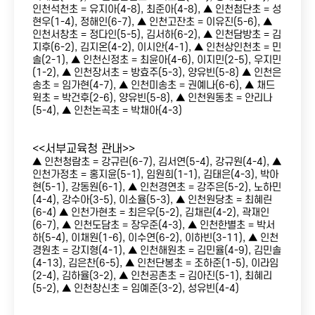
인천석천초 = 유지아(4-8), 최준아(4-8), ▲ 인천첨단초 = 성
현우(1-4), 정해인(6-7), ▲ 인천고잔초 = 이유진(5-6), ▲
인천서창초 = 정다인(5-5), 김서하(6-2), ▲ 인천담방초 = 김
지후(6-2), 김지온(4-2), 이시안(4-1), ▲ 인천상인천초 = 민
솔(2-1), ▲ 인천신정초 = 최윤아(4-6), 이지민(2-5), 우지민
(1-2), ▲ 인천장서초 = 방효주(5-3), 양유빈(5-8) ▲ 인천은
송초 = 임가현(4-7), ▲ 인천미송초 = 권예나(6-6), ▲ 채드
윅초 = 박건후(2-6), 양유빈(5-8), ▲ 인천원동초 = 안리나
(5-4), ▲ 인천논곡초 = 박채아(4-3)
<<서부교육청 관내>>
▲ 인천청람초 = 강규린(6-7), 김서연(5-4), 강규원(4-4), ▲
인천가정초 = 홍지윤(5-1), 임원희(1-1), 김태은(4-3), 박아
현(5-1), 강동원(6-1), ▲ 인천경연초 = 강주은(5-2), 노하민
(4-4), 강수아(3-5), 이소율(5-3), ▲ 인천원당초 = 최혜린
(6-4) ▲ 인천가현초 = 최은우(5-2), 김채린(4-2), 곽재인
(6-7), ▲ 인천도담초 = 장우준(4-3), ▲ 인천한별초 = 박서
하(5-4), 이채원(1-6), 이수연(6-2), 이하빈(3-11), ▲ 인천
경원초 = 강지형(4-1), ▲ 인천해원초 = 김민율(4-9), 김민솔
(4-13), 김은찬(6-5), ▲ 인천단봉초 = 조하준(1-5), 이라임
(2-4), 김하율(3-2), ▲ 인천공촌초 = 김아진(5-1), 최혜리
(5-2), ▲ 인천창신초 = 임예준(3-2), 성유빈(4-4)