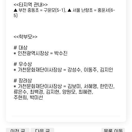
<<타지역 관내>>
▲ 부천 중동초 = 구윤모(5-1), ▲ 서울 난향초 = 홍윤서(6-
5)
<<학부모>>
# 대상
* 인천광역시장상 = 박수진
# 우수상
* 가천문화재단이사장상 = 강성수, 이동주, 김지인
# 장려상
* 가천문화재단이사장상 = 김보미, 서혜영, 한민진,
류은수, 최백경, 김지현, 양원모, 최혜련,
주현희, 박미선
이전 글
다음 글
목록 이동