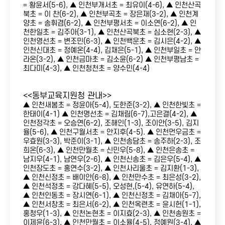
= 황윤서(5-6), ▲ 인천부개서초 = 최유이(4-6), ▲ 인천산곡
북초 = 이 찬(6-2), ▲ 인천부곡초 = 장은재(3-2), ▲ 인천계
양초 = 송휘겸(6-2), ▲ 인천부평서초 = 이소연(6-2), ▲ 인
천한일초 = 김주아(3-1), ▲ 인천산곡북초 = 심소현(2-3), ▲
인천영선초 = 변조민(6-3), ▲ 인천백운초 = 김시은(4-2), ▲
인천신대초 = 정예온(4-4), 김채은(5-1), ▲ 인천부일초 = 안
라온(3-2), ▲ 인천금마초 = 김소윤(6-2) ▲ 인천부평남초 =
최다미(4-3), ▲ 인천청천초 = 양수민(4-4)
<<동부교육지원청 관내>>
▲ 인천새봄초 = 정윤아(5-4), 도한준(3-2), ▲ 인천한빛초 =
한태이(4-1) ▲ 인천명선초 = 김채림(6-7),고은결(4-2), ▲
인천정각초 = 오승연(6-2), 조해인(1-3), 조이안(3-5), 김지
율(5-6), ▲ 인천구월서초 = 안지후(4-5). ▲ 인천먼우금초 =
우효원(3-3), 박준이(3-1), ▲ 인천송담초 = 송주하(2-3), 조
희온(6-3), ▲ 인천만월초 = 신민우(5-8), ▲ 인천은송초 =
남지우(4-1), 남연우(2-6), ▲ 인천신송초 = 김은우(5-4), ▲
인천장도초 = 홍연수(3-2), ▲ 인천사리울초 = 김지환(1-3),
▲ 인천신정초 = 배이안(6-8), ▲ 인천만수초 = 최은성(3-2),
▲ 인천석정초 = 강다혜(5-5), 오성현,(5-4), 유연하(5-4),
▲ 인천인동초 = 장시연(6-1), ▲ 인천신정초 = 김채아(5-7),
▲ 인천서창초 = 최은서(6-2), ▲ 인천옥련초 = 윤시헌(1-1),
홍청우(1-3), ▲ 인천논현초 = 이지효(2-3), ▲ 인천송원초 =
이제윤(6-3), ▲ 인천만월초 = 이소율(4-5), 정예원(3-4), ▲