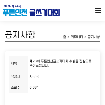
공지사항
홈
>
커뮤니티
>
공지사항
제23회 푸른인천글쓰기대회 수상을 진심으로
제목
축하드립니다.
작성자
사무국
행사개요
대회안내 / 시상
오시는 길
역대수상자
조회수
6,631