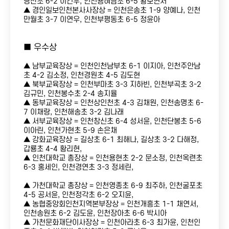
당산초 6-2 이건우, 인천용혀남초 6-5 황보연서
▲ 경인일보인천본사사장상 = 인천은송초 1-9 양예나, 인천
만월초 3-7 이연우, 인천부평동초 6-5 정윤아
■ 우수상
▲ 남부교육장상 = 인천인천남부초 6-1 이지아, 인천주안남
초 4-2 김소정, 인천경원초 4-5 김도현
▲ 북부교육장상 = 인천부마초 3-3 지하빈, 인천부곡초 3-2
김규민, 인천봉수초 2-4 송지율
▲ 동부교육장상 = 인천상인천초 4-3 김채원, 인천송명초 6-
7 이채랑, 인천해송초 3-2 김나래
▲ 서부교육장상 = 인천창신초 6-4 성서윤, 인천단봉초 5-6
이아린, 인천가현초 5-9 손은채
▲ 강화교육장상 = 길상초 6-1 최해나, 길상초 3-2 다해정,
갑룡초 4-4 황리현,
▲ 인천대학교 총장상 = 인천용현초 2-2 문소정, 인천옥련초
6-3 홍세인, 인천경연초 3-3 정세린,
▲ 가천대학교 총장상 = 인천영종초 6-9 최주하, 인천굴포초
4-5 공서윤, 인천정각초 6-2 오지윤,
▲ 농협중앙회인천지역본부장상 = 인천개흥초 1-1 채연서,
인천송원초 6-2 김도윤, 인천장아초 6-6 박시아
▲ 가천문화재단이사장상 = 인천아라초 6-3 최가윤, 인천인