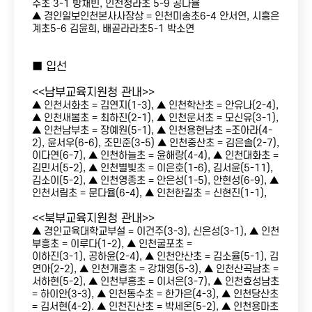
주초 3-1 방채빈, 인천청라초 5-9 공나율
▲ 경인일보인천본사사장상 = 인천미송초6-4 안서연, 시흥은
계초5-6 김윤희, 배곧라라초5-1 박소연
■ 입선
<<남부교육지원청 관내>>
▲ 인천서화초 = 김연지(1-3), ▲ 인천학산초 = 안유나(2-4),
▲ 인천새봄초 = 최하진(2-1), ▲ 인천운서초 = 모신유(3-1),
▲ 인천남부초 = 장예원(5-1), ▲ 인천용현남초 =조아라(4-
2), 윤서우(6-6), 조민준(3-5) ▲ 인천중산초 = 김은솔(2-7),
이다연(6-7), ▲ 인천하늘초 = 윤해랑(4-4), ▲ 인천대화초 =
김민서(5-2), ▲ 인천별빛초 = 이은호(1-6), 김서윤(5-11),
김소이(5-2), ▲ 인천영종초 = 안은성(1-5), 안현성(6-9), ▲
인천서림초 = 문다율(6-4), ▲ 인천한길초 = 신현진(1-1),
<<북부교육지원청 관내>>
▲ 경인교육대학교부설 = 이건주(3-3), 신은성(3-1), ▲ 인천
부흥초 = 이루다(1-2), ▲ 인천굴포초 =
이하진(3-1), 공하윤(2-4), ▲ 인천안산초 = 김소율(5-1), 김
연아(2-2), ▲ 인천개흥초 = 강채영(5-3), ▲ 인천산곡남초 =
서하현(5-2), ▲ 인천부흥초 = 이서은(3-7), ▲ 인천효성남초
= 하이안(3-3), ▲ 인천동수초 = 한가은(4-3), ▲ 인천당산초
= 김서현(4-2). ▲ 인천진산초 = 박세온(5-2), ▲ 인천용마초