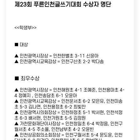
제23회 푸른인천글쓰기대회 수상자 명단
<<학생부>>
개인접수
공지사항
단체접수
언론보도
■ 대상
접수확인
포토갤러리
▲ 인천광역시장상 = 인천한별초 3-11 신윤아
▲ 인천광역시교육감상 = 인천구산초 2-2 박다솜
자주하는 질문
■ 최우수상
▲ 인천광역시장상 = 인천해원초 4-1 조예준, 인천용마초 4-
4 정예지 , 인천송담초 6-1 오윤아
▲ 인천광역시교육감상 = 인천운서초 6-2 모은유, 인천미송
초 5-3 김나연, 인천용정초 6-2 최빛찬
▲ 인천광역시의회장상 = 인천하정초 5-1 박서현, 인천석정
초 6-3 배서현, 인천가원초 5-5 김정원
▲ 가천문화재단이사장상 = 인천청일초 6-4 박정음, 인천구
월서초 4-5 주소율, 인천남부초 4-2 오윤빈
▲ 인천상공회의소회장상 = 인천구월서초 5-4 문도윤, 인천