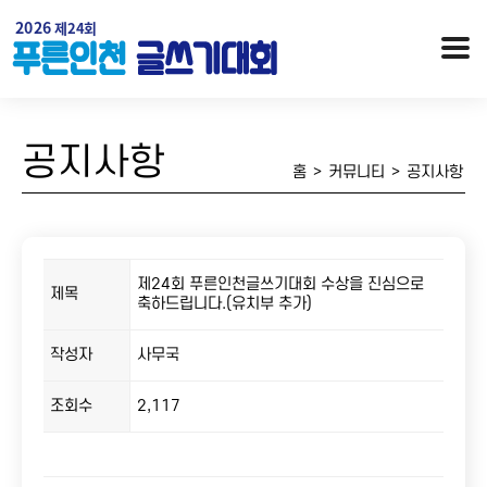
공지사항
홈
>
커뮤니티
>
공지사항
제24회 푸른인천글쓰기대회 수상을 진심으로
제목
축하드립니다.(유치부 추가)
작성자
사무국
행사개요
대회안내 / 시상
오시는 길
역대수상자
조회수
2,117