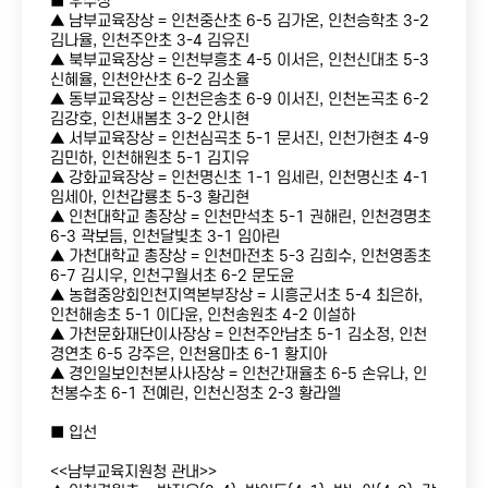
■ 우수상
▲ 남부교육장상 = 인천중산초 6-5 김가온, 인천승학초 3-2
김나율, 인천주안초 3-4 김유진
▲ 북부교육장상 = 인천부흥초 4-5 이서은, 인천신대초 5-3
신혜율, 인천안산초 6-2 김소율
▲ 동부교육장상 = 인천은송초 6-9 이서진, 인천논곡초 6-2
김강호, 인천새봄초 3-2 안시현
▲ 서부교육장상 = 인천심곡초 5-1 문서진, 인천가현초 4-9
김민하, 인천해원초 5-1 김지유
▲ 강화교육장상 = 인천명신초 1-1 임세린, 인천명신초 4-1
임세아, 인천갑룡초 5-3 황리현
▲ 인천대학교 총장상 = 인천만석초 5-1 권해린, 인천경명초
6-3 곽보듬, 인천달빛초 3-1 임아린
▲ 가천대학교 총장상 = 인천마전초 5-3 김희수, 인천영종초
6-7 김시우, 인천구월서초 6-2 문도윤
▲ 농협중앙회인천지역본부장상 = 시흥군서초 5-4 최은하,
인천해송초 5-1 이다윤, 인천송원초 4-2 이설하
▲ 가천문화재단이사장상 = 인천주안남초 5-1 김소정, 인천
경연초 6-5 강주은, 인천용마초 6-1 황지아
▲ 경인일보인천본사사장상 = 인천간재율초 6-5 손유나, 인
천봉수초 6-1 전예린, 인천신정초 2-3 황라엘
■ 입선
<<남부교육지원청 관내>>