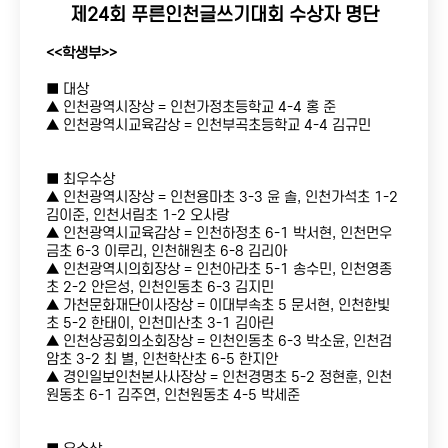
제24회 푸른인천글쓰기대회 수상자 명단
<<학생부>>
■ 대상
개인접수
공지사항
▲ 인천광역시장상 = 인천가정초등학교 4-4 홍 준
▲ 인천광역시교육감상 = 인천부곡초등학교 4-4 김규민
단체접수
언론보도
접수확인
포토갤러리
■ 최우수상
▲ 인천광역시장상 = 인천용마초 3-3 윤 솔, 인천가석초 1-2
김이준, 인천서림초 1-2 오사랑
자주하는 질문
▲ 인천광역시교육감상 = 인천하정초 6-1 박서현, 인천먼우
금초 6-3 이루리, 인천해원초 6-8 김리아
▲ 인천광역시의회장상 = 인천아라초 5-1 송수민, 인천영종
초 2-2 안은성, 인천인동초 6-3 김지민
▲ 가천문화재단이사장상 = 이대부속초 5 문서현, 인천한빛
초 5-2 한태이, 인천미산초 3-1 김아린
▲ 인천상공회의소회장상 = 인천인동초 6-3 박소윤, 인천검
암초 3-2 최 별, 인천학산초 6-5 한지안
▲ 경인일보인천본사사장상 = 인천경명초 5-2 정현훈, 인천
원동초 6-1 김주연, 인천원동초 4-5 박세준