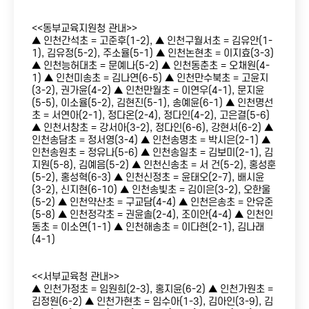
<<동부교육지원청 관내>>
▲ 인천간석초 = 고준후(1-2), ▲ 인천구월서초 = 김유안(1-
1), 김유정(5-2), 주소율(5-1) ▲ 인천논현초 = 이지효(3-3)
▲ 인천능허대초 = 문예나(5-2) ▲ 인천동춘초 = 오채원(4-
1) ▲ 인천미송초 = 김나연(6-5) ▲ 인천만수북초 = 고윤지
(3-2), 권가윤(4-2) ▲ 인천만월초 = 이연우(4-1), 문지윤
(5-5), 이소율(5-2), 김현진(5-1), 송예윤(6-1) ▲ 인천명선
초 = 서연아(2-1), 정다온(2-4), 정다인(4-2), 고은결(5-6)
▲ 인천서창초 = 강서아(3-2), 정다인(6-6), 강현서(6-2) ▲
인천송담초 = 정서영(3-4) ▲ 인천송명초 = 박시은(2-1) ▲
인천송원초 = 정유나(5-6) ▲ 인천송일초 = 김보미(2-1), 김
지원(5-8), 김예음(5-2) ▲ 인천신송초 = 서 건(5-2), 홍성훈
(5-2), 홍성혁(6-3) ▲ 인천신정초 = 윤태오(2-7), 배시윤
(3-2), 신지현(6-10) ▲ 인천송빛초 = 김이은(3-2), 오한울
(5-2) ▲ 인천약산초 = 구교담(4-4) ▲ 인천은송초 = 안유준
(5-8) ▲ 인천정각초 = 권윤솔(2-4), 조이안(4-4) ▲ 인천인
동초 = 이소연(1-1) ▲ 인천해송초 = 이다현(2-1), 김나래
(4-1)
<<서부교육청 관내>>
▲ 인천가정초 = 임원희(2-3), 홍지윤(6-2) ▲ 인천가원초 =
김정원(6-2) ▲ 인천가현초 = 임수아(1-3), 김아인(3-9), 김