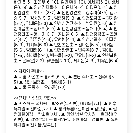
하린(5-5), 최은우(6-10), 김민주(6-10), 이서윤(6-2), 배서
은(6-9) ▲ 인천간재울초 = 이은채(4-2), 이다온(6-4) ▲ 인
천검암초 = 최다니(3-2) ▲ 인천경연초 = 강수아(4-9), 김재
승(5-7), 정서원(5-5), 임준영(5-8) ▲ 인천도담초 = 권가람
(5-2), 김채윤(5-3) ▲ 인천신검단초초 = 박지원(5-6) ▲ 인
천이음초 = 김태희(5-9) ▲ 인천왕길초 = 윤채나(5-4) ▲ 인
천청라초 = 윤시아(3-7), 공나율(6-5) ▲ 인천청람초 = 조윤
성(4-7), 김주원(4-8), 유현빈(4-4) ▲ 인천청일초 = 이재인
(5-3), 최지우(6-6) ▲ 인천초은초 = 김다은(5-5), 이서윤
(5-6), 양태헌(6-1) ▲ 인천한별초 = 변유주(3-7), 김이나
(4-5), 최하율(2-1), 백소율(5-2), 고유니(6-2) ▲ 인천해원
초 = 윤두온(2-3), 유민솔(3-10), 서지온(4-8), 최유준(6-4)
<<타지역 관내>>
▲ 시흥 가온초 = 홍라희(6-5), ▲ 분당 수내초 = 정수아(5-
5) ▲ 성남 보평초 = 박윤서(5-1)
▲ 서울 금동초 = 우하준(4-2)
<<유치부 수상자 명단>>
▲ 키즈월드 유치원 = 박소민(누리반), 이서윤(7세), ▲ 연흥
유치원 = 신하준(7세), ▲ 청라푸른어린이집 = 김보경, ▲ 갈
월어린이집 = 박소윤(7세), ▲ 경연 병설 유치원 = 윤건하(우
리반), ▲ 검암로열파크씨티2단지어린이집 = 정루빈, ▲ 유원
유치원 = 전시율(탐구반)