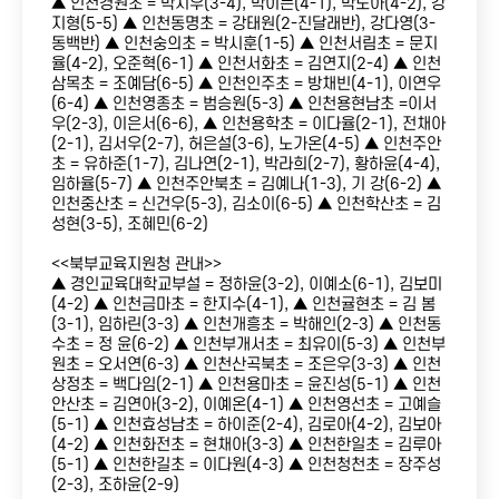
▲ 인천경원초 = 박지우(3-4), 박이든(4-1), 박노아(4-2), 강
지형(5-5) ▲ 인천동명초 = 강태원(2-진달래반), 강다영(3-
동백반) ▲ 인천숭의초 = 박시훈(1-5) ▲ 인천서림초 = 문지
율(4-2), 오준혁(6-1) ▲ 인천서화초 = 김연지(2-4) ▲ 인천
삼목초 = 조예담(6-5) ▲ 인천인주초 = 방채빈(4-1), 이연우
(6-4) ▲ 인천영종초 = 범승원(5-3) ▲ 인천용현남초 =이서
우(2-3), 이은서(6-6), ▲ 인천용학초 = 이다율(2-1), 전채아
(2-1), 김서우(2-7), 허은설(3-6), 노가온(4-5) ▲ 인천주안
초 = 유하준(1-7), 김나연(2-1), 박라희(2-7), 황하윤(4-4),
임하율(5-7) ▲ 인천주안북초 = 김예나(1-3), 기 강(6-2) ▲
인천중산초 = 신건우(5-3), 김소이(6-5) ▲ 인천학산초 = 김
성현(3-5), 조혜민(6-2)
<<북부교육지원청 관내>>
▲ 경인교육대학교부설 = 정하윤(3-2), 이예소(6-1), 김보미
(4-2) ▲ 인천금마초 = 한지수(4-1), ▲ 인천귤현초 = 김 봄
(3-1), 임하린(3-3) ▲ 인천개흥초 = 박해인(2-3) ▲ 인천동
수초 = 정 윤(6-2) ▲ 인천부개서초 = 최유이(5-3) ▲ 인천부
원초 = 오서연(6-3) ▲ 인천산곡북초 = 조은우(3-3) ▲ 인천
상정초 = 백다임(2-1) ▲ 인천용마초 = 윤진성(5-1) ▲ 인천
안산초 = 김연아(3-2), 이예온(4-1) ▲ 인천영선초 = 고예슬
(5-1) ▲ 인천효성남초 = 하이준(2-4), 김로아(4-2), 김보아
(4-2) ▲ 인천화전초 = 현채아(3-3) ▲ 인천한일초 = 김루아
(5-1) ▲ 인천한길초 = 이다원(4-3) ▲ 인천청천초 = 장주성
(2-3), 조하윤(2-9)