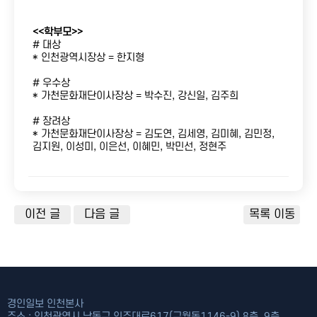
<<학부모>>
# 대상
* 인천광역시장상 = 한지형
# 우수상
* 가천문화재단이사장상 = 박수진, 강신일, 김주희
# 장려상
* 가천문화재단이사장상 = 김도연, 김세영, 김미혜, 김민정,
김지원, 이성미, 이은선, 이혜민, 박민선, 정현주
이전 글
다음 글
목록 이동
경인일보 인천본사
주소 : 인천광역시 남동구 인주대로617(구월동1146-9) 8층. 9층