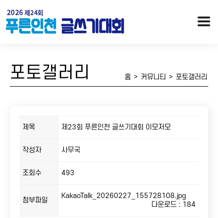
포토갤러리
홈
>
커뮤니티
>
포토갤러리
제목
제23회 푸른인천 글쓰기대회 이모저모
작성자
사무국
행사개요
대회안내 / 시상
조회수
493
오시는 길
역대수상자
KakaoTalk_20260227_155728108.jpg
첨부파일
다운로드 : 184