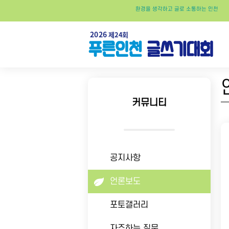
환경
을
생각
하고
글
로
소통
하는
인천
커뮤니티
공지사항
언론보도
포토갤러리
자주하는 질문