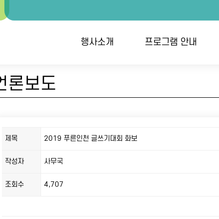
행사소개
프로그램 안내
언론보도
행사개요
대회안내 / 시상
개
오시는 길
역대수상자
단
접
제목
2019 푸른인천 글쓰기대회 화보
작성자
사무국
조회수
4,707