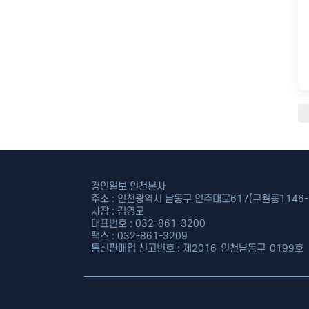
경인일보 인천본사
주소 : 인천광역시 남동구 인주대로617(구월동1146-9
사장 : 김영모
대표번호 : 032-861-3200
팩스 : 032-861-3209
통신판매업 신고번호 : 제2016-인천남동구-0199호