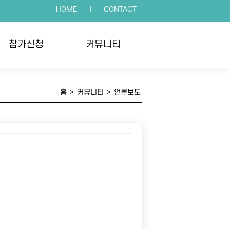
HOME
|
CONTACT
참가신청
커뮤니티
인접수
공지사항
홈
>
커뮤니티
>
언론보도
체접수
언론보도
수확인
포토갤러리
자주하는 질문